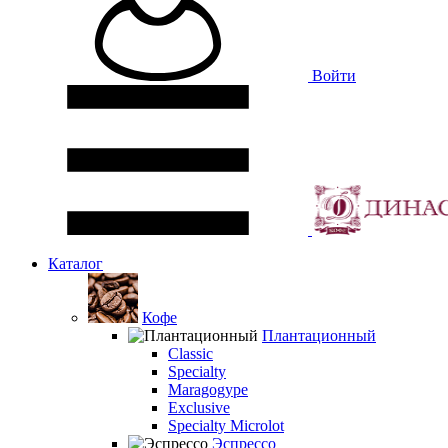
Войти
Каталог
Кофе
Плантационный
Classic
Specialty
Maragogype
Exclusive
Specialty Microlot
Эспрессо