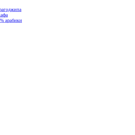
рагоджипа
кафа
0% арабики