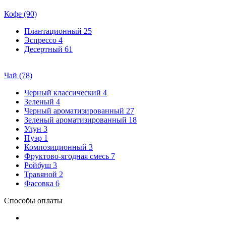
Кофе (90)
Плантационный
25
Эспрессо
4
Десертный
61
Чай (78)
Черный классический
4
Зеленый
4
Черный ароматизированный
27
Зеленый ароматизированный
18
Улун
3
Пуэр
1
Композиционный
3
Фруктово-ягодная смесь
7
Ройбуш
3
Травяной
2
Фасовка
6
Способы оплаты