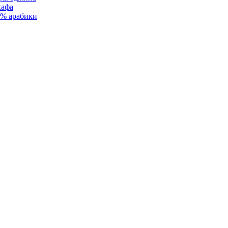
кафа
0% арабики