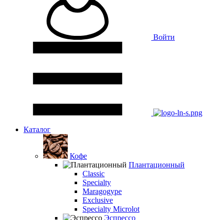
Войти
Каталог
Кофе
Плантационный
Classic
Specialty
Maragogype
Exclusive
Specialty Microlot
Эспрессо