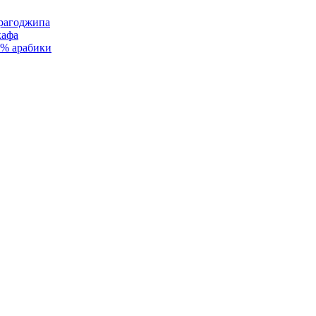
рагоджипа
кафа
0% арабики